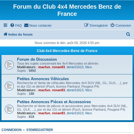
Forum du Club 4x4 Mercedes Benz de
France
FAQ
Nous contacter
S’enregistrer
Connexion
R
Index du forum
e
Nous sommes le dim. août 09, 2026 4:55 pm
c
Club 4x4 Mercedes-Benz de France
h
Forum de Discussion
e
Tous les sujets concernant les 4x4 Mercedes et dérivés
Modérateurs :
macfun
,
ronan83
,
denis51613
,
Nico
r
Sujets :
5892
c
Petites Annonces Véhicules
Recherche et Vente de véhicules Mercedes 4x4 SUV (ML, GL, GLK, ...), pur
h
et dur (G) et dérivé (Puch, license Panhard, Peugeot P4)
Modérateurs :
macfun
,
ronan83
,
denis51613
,
Nico
e
Sujets :
188
r
Petites Annonces Pièces et Accessoires
Recherche et Vente de pièces et accessoires pour Mercedes 4x4 SUV (ML,
GL, GLK, ...), pur et dur (G) et dérivé (Puch, license Panhard, Peugeot P4)
Modérateurs :
macfun
,
ronan83
,
denis51613
,
Nico
Sujets :
818
CONNEXION
•
S’ENREGISTRER