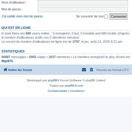
Nom d’utilisateur :
Mot de passe :
J’ai oublié mon mot de passe
Se souvenir de moi
QUI EST EN LIGNE
In total there are
680
users online :: 0 enregistré, 0 bot, 0 invisible and 680 invités (d’après
le nombre d’utilisateurs actifs ces 5 dernières minutes)
Le record du nombre d’utilisateurs en ligne est de
2797
, le jeu. août 14, 2025 8:21 am
STATISTIQUES
66887
messages •
6955
sujets •
2037
membres • Le membre enregistré le plus récent est
Mqt974
.
Index du forum
Heures au format
UTC
Développé par
phpBB
® Forum Software © phpBB Limited
Traduit par
phpBB-fr.com
Confidentialité
|
Conditions