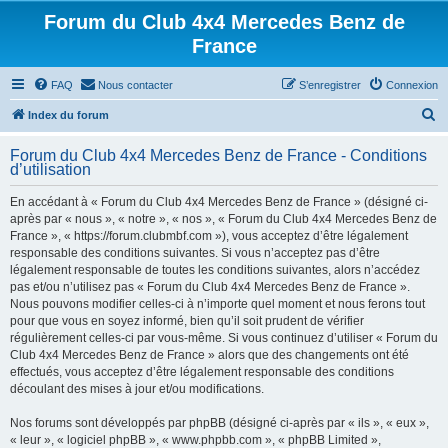
Forum du Club 4x4 Mercedes Benz de
France
FAQ
Nous contacter
S’enregistrer
Connexion
R
Index du forum
e
Forum du Club 4x4 Mercedes Benz de France - Conditions
c
d’utilisation
h
En accédant à « Forum du Club 4x4 Mercedes Benz de France » (désigné ci-
e
après par « nous », « notre », « nos », « Forum du Club 4x4 Mercedes Benz de
r
France », « https://forum.clubmbf.com »), vous acceptez d’être légalement
responsable des conditions suivantes. Si vous n’acceptez pas d’être
c
légalement responsable de toutes les conditions suivantes, alors n’accédez
h
pas et/ou n’utilisez pas « Forum du Club 4x4 Mercedes Benz de France ».
Nous pouvons modifier celles-ci à n’importe quel moment et nous ferons tout
e
pour que vous en soyez informé, bien qu’il soit prudent de vérifier
r
régulièrement celles-ci par vous-même. Si vous continuez d’utiliser « Forum du
Club 4x4 Mercedes Benz de France » alors que des changements ont été
effectués, vous acceptez d’être légalement responsable des conditions
découlant des mises à jour et/ou modifications.
Nos forums sont développés par phpBB (désigné ci-après par « ils », « eux »,
« leur », « logiciel phpBB », « www.phpbb.com », « phpBB Limited »,