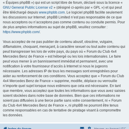
« Équipes phpBB ») qui est un script libre de forum, déclaré sous la licence «
GNU General Public License v2
» (désigné ci-après par « GPL ») et qui peut
être téléchargé depuis
www.phpbb.com
. Le logiciel phpBB facilite seulement
les discussions sur Internet. phpBB Limited n’est pas responsable de ce que
nous acceptons ou n’acceptons pas comme contenu ou conduite permis. Pour
de plus amples informations au sujet de phpBB, veuillez consulter :
https://www.phpbb.com/
.
Vous acceptez de ne pas publier de contenu abusif, obscène, vulgaire,
diffamatoire, choquant, menaçant, à caractère sexuel ou tout autre contenu qui
peut transgresser les lois de votre pays, du pays où « Forum du Club 4x4
Mercedes Benz de France » est hébergé ou les lois internationales. Le faire
peut vous mener à un bannissement immédiat et permanent, avec une
notification à votre fournisseur d’accès à Internet si nous le jugeons
nécessaire. Les adresses IP de tous les messages sont enregistrées pour
aider au renforcement de ces conditions. Vous acceptez que « Forum du Club
4x4 Mercedes Benz de France » supprime, modifie, déplace ou verrouille
n’importe quel sujet lorsque nous estimons que cela est nécessaire. En tant
que membre, vous acceptez que toutes les informations que vous avez saisies
soient stockées dans notre base de données. Bien que ces informations ne
soient pas diffusées à une tierce partie sans votre consentement, ni « Forum
du Club 4x4 Mercedes Benz de France », ni phpBB ne pourront être tenus
comme responsables en cas de tentative de piratage visant à compromettre
les données.
Index du forum
Heures au format
UTC